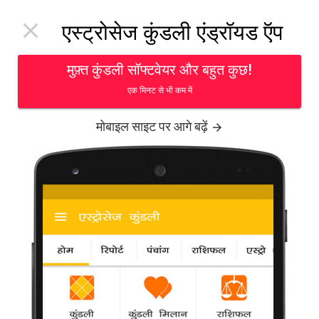
Toggl

एस्ट्रोसेज कुंडली एंड्रॉयड ऍप
navig
मुफ़्त कुंडली सॉफ्टवेयर और बहुत कुछ!
एक मिनट से भी कम में
मोबाइल साइट पर आगे बढ़ें
