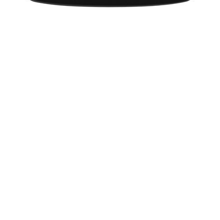
शनि चालीसा
कृष्ण चालीसा
सरस्वती चालीसा
स्तोत्र व अन्य सामग्री
गणपति सहस्त्रनामावली
अन्नपूर्णा स्तोत्रम्
सत्यनारायण व्रत कथा
राम भजन
गणेश स्तुति
बजरंग बाण
शिव ताण्डवस्तोत्रम्
कालिका शतकम्
रामरक्षा स्तोत्रम्
राधा परिहार स्तोत्रम्
कबीर के दोहे
More from:
Jyotish
3538