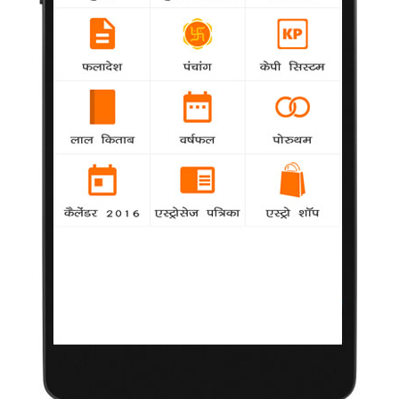
Hindi Aarti & Hindi Bhajans
आरतियाँ
साईं बाबा की आरती
ओम जय जगदीश हरे
आरती कुंज बिहारी की
सत्यनारायण आरती
बृहस्पति देव की आरती
सती माता की आरती
सिया-रघुवरजी की आरती
माँ काली की आरती
हनुमान जी की आरती
माता अम्बे की आरती
शनि देव की आरती
शिवजी की आरती
चालीसा
लक्ष्मी चालीसा
शिव चालीसा
गणेश चालीसा