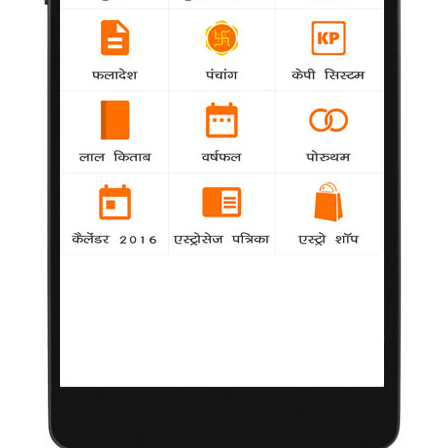
बढ़ने की गति कम करने में मददगार साबित होता है।
लंबी उम्र के लि‍ये रोज पीयो शराब !
Ayurveda
agency
लंदन। रोजाना तीन पैग शराब पीने से लंबी उम्र पाने में
मदद मिलती है। यह बात एक ताजा अध्ययन में सामने आई है।
बच्चों के लिए फायदेमंद है मछली
Ayurveda
agency
वाशिंगटन। मछली खाना बच्चों के दिमागी और तंत्रिका
संबंधी विकास के लिए बेहद जरूरी है।
करि‍यर और कुंडली का प्रेम संबंध
Astrology
पं.जयगोविन्द शास्त्री
कि‍सी शायर ने कहा है कि तरक्‍कि‍यों के दौर में उसी का
तरीका चल गया, बनाके अपना रास्‍ता जो भीड़ से आगे नि‍कल गया। यानी सवा
सौ करोड़ की आबादी वाले इस देश में अपनी मेहनत के बल पर पहचान बनाना
आसान काम नहीं है।