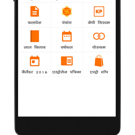
बीबर के लिए घर बेचना हुआ मुश्किल
samanya
-
पॉप गायक जस्टिन बीबर को कालाबसास स्थित उनके घर
की चाभी नए मालिक को सौंपने से पहले एक निर्माण कंपनी को 85,000 डॉलर
का बकाया
एलेन की 8 वर्षो बाद वापसी
samanya
-
अभिनेता-निर्देशक वूडी एलेन आठ वर्षो के अंतराल के बाद
अब एक बार फिर बड़े पर्दे पर एक महत्वपूर्ण भूमिका में नजर आएंगे
'सैबटाश' का हेयरस्टाइल दयनीय था : श्वार्जनेगर
-
samanya
अभिनेता अनरेल्ड श्वार्जनेगर को नई फिल्म 'सैबटाश' में
अपना हेयरस्टाइल इतना बुरा लगा
'सेक्शन 6' का निर्देशन करेंगे कोर्निश
samanya
-