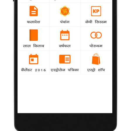
जॉनसन का नया एल्बम
samanya
-
गायक, गीतकार और गिटार वादक विल्को जॉनसन नया
संगीत एल्बम रिकॉर्ड कर रहे हैं।
'द अफेयर' में शामिल हुए जैकसन
samanya
-
अमेरिकी-कनाडाई अभिनेता जोशुआ जैकसन टेलीविजन
धारावाहिक 'द अफेयर' में दिखाई देंगे।
जेम्स ब्राउन का किरदार निभाएंगे बोसमैन
samanya
-
हॉलीवुड अभिनेता चैडविक बोसमैन संगीतज्ञ जेम्स ब्राउन
की जीवनी पर बनने वाली फिल्म में उनकी भूमिका निभाएंगे।
क्लूनी को पसंद करती हैं गोम्ज
samanya
-