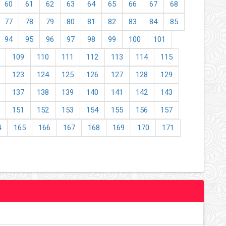
60
61
62
63
64
65
66
67
68
77
78
79
80
81
82
83
84
85
94
95
96
97
98
99
100
101
109
110
111
112
113
114
115
123
124
125
126
127
128
129
137
138
139
140
141
142
143
151
152
153
154
155
156
157
4
165
166
167
168
169
170
171