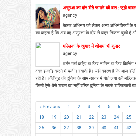
असुरक्षा का दौर बीते जमाने की बात : जूही चावल
agency
बेहतर अभिनय को लेकर अन्य अभिनेत्रियों के स
का कहना है कि अब वह असुरक्षा के दौर से बाहर निकल चुकी हैं और
मल्लिका के खुमार में ओबामा भी शुमार
agency
मर्डर गर्ल कहिए या फिर नागिन या फिर किसिंग ग
वक्‍त इन्‍जॉइ करने में यकीन रखती हैं। यही कारण है कि आज हॉलीवु
रही है। हॉलीवुड की दुनिया के सोम-सागर में गोते लगा रही मल्लि
किसी ऐसे-वैसे शख्‍स का नहीं बल्कि दुनिया के सबसे शक्तिशाली व
« Previous
1
2
3
4
5
6
7
18
19
20
21
22
23
24
25
35
36
37
38
39
40
41
42