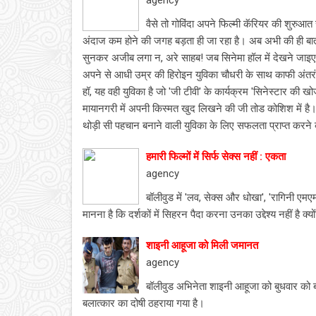
agency
वैसे तो गोविंदा अपने फिल्‍मी कॅरियर की शुरुआ
अंदाज कम होने की जगह बड़ता ही जा रहा है। अब अभी की ही बात
सुनकर अजीब लगा न, अरे साहब! जब सिनेमा हॉल में देखने जाइएयेगा त
अपने से आधी उम्र की हिरोइन युविका चौधरी के साथ काफी अंतरंग
हॉ, यह वही युविका है जो 'जी टीवी' के कार्यक्रम 'सिनेस्‍टार क
मायानगरी में अपनी किस्‍मत खुद लिखने की जी तोड कोशिश में है। 
थोड़ी सी पहचान बनाने वाली युविका के लिए सफलता प्राप्‍त करने 
हमारी फिल्‍मों में सिर्फ सेक्‍स नहीं : एकता
agency
बॉलीवुड में 'लव, सेक्स और धोखा', 'रागिनी एमएम
मानना है कि दर्शकों में सिहरन पैदा करना उनका उद्देश्य नहीं है क्य
शाइनी आहूजा को मिली जमानत
agency
बॉलीवुड अभिनेता शाइनी आहूजा को बुधवार को
बलात्कार का दोषी ठहराया गया है।