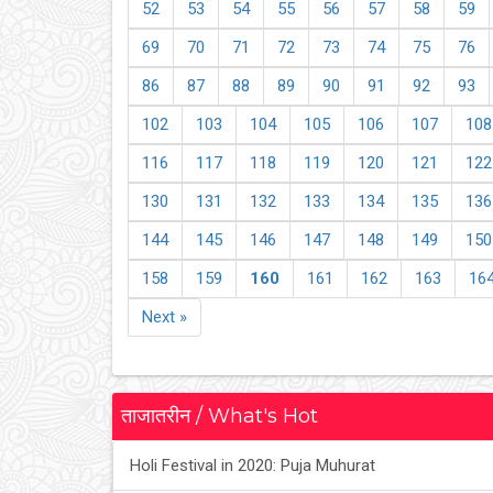
52
53
54
55
56
57
58
59
69
70
71
72
73
74
75
76
86
87
88
89
90
91
92
93
102
103
104
105
106
107
108
116
117
118
119
120
121
122
130
131
132
133
134
135
136
144
145
146
147
148
149
150
158
159
160
161
162
163
16
Next »
ताजातरीन / What's Hot
Holi Festival in 2020: Puja Muhurat