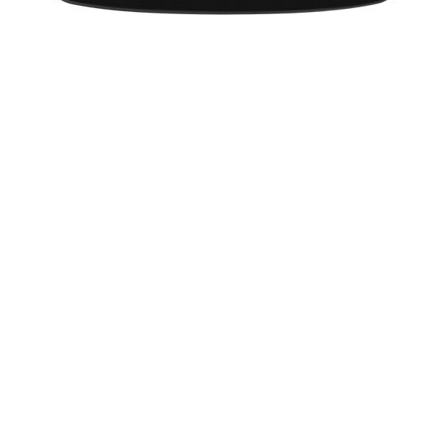
-
पीपल फॉर द इथिकल ट्रीटमेंट ऑफ एनीमल्स (पेटा) के
कुत्तों को गोद लेने के अभियान 'पपी लव: एडॉप्ट, डोंट बाय' से जुड़ने वाली
अभिनेत्री रवीना टंडन ने लोगों से आग्रह किया है
सोहा ने सहायतार्थ जुटाए 100,000 पॉन्ड
Khabar
-
अभिनेत्री सोहा अली खान लंदन में धर्मार्थ रात्रि भोज से
100,000 पॉन्ड इकट्ठे करने के बाद काफी खुश हैं।
'द लंचबॉक्स' से सच हुआ निमरत का सपना
Khabar
-
अत्यधिक प्रशंसा पा रही फिल्म 'द लंचबॉक्स' की अभिनेत्री
निमरत कौर कहती हैं
लद्दाख से कभी मन नहीं भर सकता : मेहरा
Khabar
-