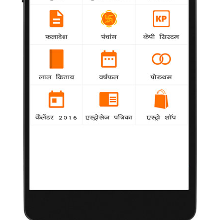
तकनीकी रूप से ज्यादा बेहतर है नया 'महाभारत' : निधि
-
Khabar
बी.आर.चोपड़ा के 'महाभारत' की तुलना में नया 'महाभारत'
तकनीकी रूप से कहीं ज्यादा बेहतर होगा।
राजकुमार की वापसी के लिए मेरी फिल्म उत्तम : तारा
-
Khabar
नृत्य-निर्देशक से निर्देशक बनीं तारा को यकीन हैं कि वह
'बैरिस्टर शंकर नारायण' से बतौर तेलुगू निर्देशक शुरुआत कर, राजकुमार के
अभिनय कौशल को प्रदर्शित कर पाएंगी।
'झलक.' की ट्रॉफी के लिए 4 हस्तियों के बीच कड़ा
मुकाबला
Khabar
-
मशहूर हस्तियों का नृत्य रिएलिटी शो 'झलक दिखला जा 6' शनिवार की रात
समाप्त होने जा रहा है।
रवीना ने की बेघर कुत्तों को अपनाने की अपील
Khabar