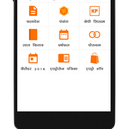
मुझमें हमेशा असुरक्षा की भावना रहती है : करीना
-
samanya
अभिनेत्री करीना कपूर कहती हैं कि अब वह मुंबई में सुरक्षित
महसूस नहीं करती हैं।
तमन्ना की झोली में गिरी 'बाहुबली'
samanya
-
अभिनेत्री तमन्ना भाटिया के जन्मदिन के मौके पर आगामी
तमिल-तेलुगू फिल्म 'बाहुबली' के निर्माताओं ने घोषणा की कि वह फिल्म में
प्रभाष वर्मा की नायिका होंगी।
संजय दत्त पैरोल पर रिहा
Khabar
-
फिल्म अभिनेता संजय दत्त को अपनी बीमार पत्नी मान्यता
की देखरेख के लिए एक महीने के पैरोल पर शनिवार को रिहा कर दिया गया।
रजनीकांत ने 'ईवान वेरा माथिरी' की प्रशंसा की
Khabar
-