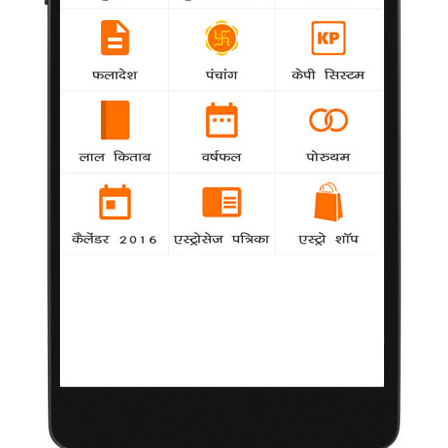
बॉलीवुड से जुड़ना मेरा सर्वश्रेष्ठ निवेश : सैफ
Khabar
-
अभिनेता सैफ अली खान ने दो दशकों से अधिक समय से
हिंदी फिल्मों से अपने जुड़ाव को अपना सबसे अच्छा निवेश कहा है।
इरोस बनी सलमान खान की 'जय हो' की सहनिर्माता
-
Khabar
देश के फिल्म उद्योग की प्रमुख कंपनी इरोस इंटरनेशनल
मीडिया लिमिटेड ने बुधवार को कहा
कहां व्यस्त थीं कल्कि?
samanya
-
अभिनेत्री कल्कि कोचलिन का कहना है कि पिछले कुछ
महीनों से वह अपनी तीन फिल्मों की शूटिंग में व्यस्त थीं।
डिजाइनिंग मेरा नया बच्चा है : लारा
Khabar
-