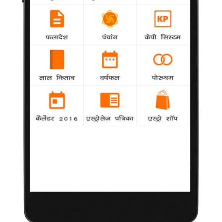
आशुतोष और रेणुका को 'नच बलिए 6' का प्रस्ताव?
-
Khabar
मशहूर हस्तियों के नृत्य रिएलिटी शो 'नच बलिए' के आने
वाले छठे संस्करण के लिए आशुतोष राणा और उनकी पत्नी रेणुका शहाणे से
संपर्क किया गया है।
श्रीकांत को 'क्षत्रिय' से है सफलता की उम्मीद
Khabar
-
लगातार पांच फिल्मों की असफलता के चलते अभिनेता
श्रीकांत का करियर इस समय डांवाडोल है
पत्नी के शो में राम कपूर की अतिथि भूमिका (फोटो सहित)
-
samanya
टीवी अभिनेता राम कपूर एक बार फिर अपनी पत्नी गौतमी
संग पर्दे पर नजर आएंगे।
सलमान के यहां गणपति पूजा में पहुंचीं कैटरीना
samanya