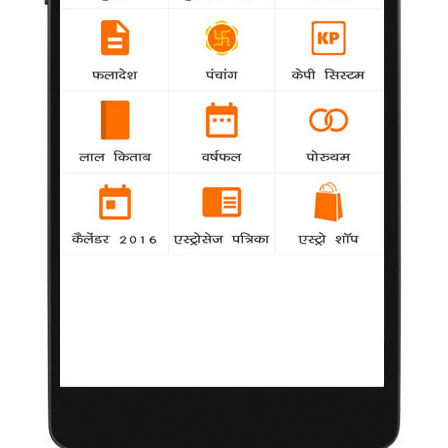
बॉलीवुड गीत शायरी नहीं कहला सकते : फारुकी
Khabar
-
भारत के अग्रणी उर्दू विद्वान और शायर शमसुर रहमान
फारुकी का कहना है
मेरा होगा वर्ष 2014 : सुष्मिता
samanya
-
अभिनेत्री सुष्मिता सेन ने वजन कम कर लिया है और वह
बड़े पर्दे पर लौटने की तैयारी कर रही हैं
भारत में किसी से मुकाबला नहीं कर रही : शर्लिन
-
samanya
हाल ही में 'बैड गर्ल' अलबम में नजर आईं शर्लिन चोपड़ा ने
कहा कि अपने मुकाबले में वह भारत के किसी व्यक्ति के साथ मुकाबला करने
का विचार नहीं करतीं।
भाई को पुरस्कार मिलने से खुश हैं लता
samanya
-