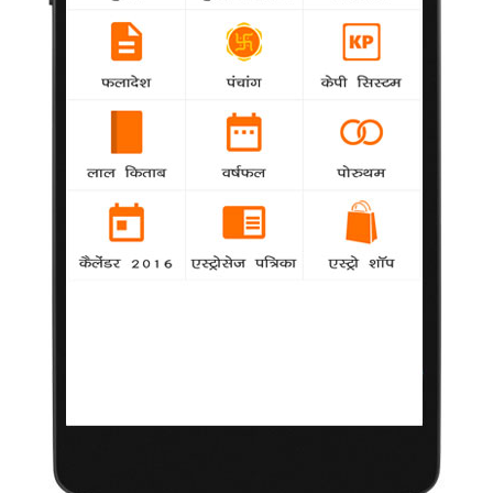
सुभाष कपूर ने गुपचुप शुरू की 'गुड्ड रंगीला'
Khabar
-
फिल्मकार सुभाष कपूर ने गुपचुप तरीके से अपनी अगली
फिल्म 'गुड्ड रंगीला' की शूटिंग शुरू कर दी है
बॉबी के अंतिम संस्कार के लिए लौटे शाहरुख
samanya
-
बॉलीवुड किंग शाहरुख खान ने जूही चावला के भाई बॉबी
चावला के निधन की खबर चेन्नई में 'कोचादइयां' फिल्म के म्यूजिक लांच के
दौरान सुनीं।
सोहा की अगली फिल्म की शूटिंग जल्द
samanya
-
अभिनेत्री सोहा अली खान अपनी अगली फिल्म की शूटिंग
शुरू होने की प्रतीक्षा कर रही हैं
'ढिश्कियाऊं' से खुद को दोबारा गढ़ रहा हूं : हरमन
Khabar
-