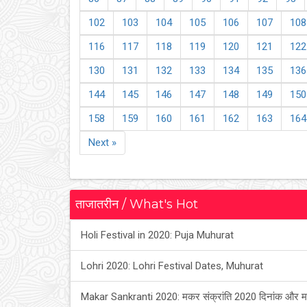
102
103
104
105
106
107
108
116
117
118
119
120
121
122
130
131
132
133
134
135
136
144
145
146
147
148
149
150
158
159
160
161
162
163
164
Next »
ताजातरीन / What's Hot
Holi Festival in 2020: Puja Muhurat
Lohri 2020: Lohri Festival Dates, Muhurat
Makar Sankranti 2020: मकर संक्रांति 2020 दिनांक और म