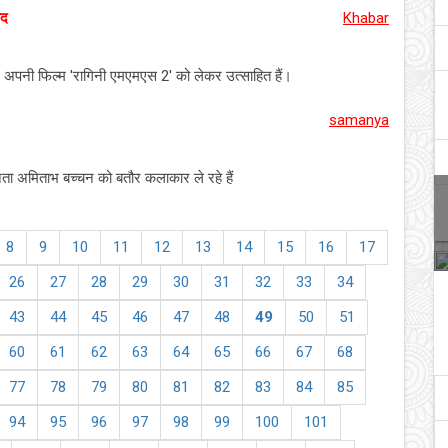
ीद
Khabar
अपनी फिल्म 'रागिनी एमएमएस 2' को लेकर उत्साहित हैं।
samanya
ता अमिताभ बच्चन को बतौर कलाकार ले रहे हैं
8
9
10
11
12
13
14
15
16
17
26
27
28
29
30
31
32
33
34
43
44
45
46
47
48
49
50
51
60
61
62
63
64
65
66
67
68
77
78
79
80
81
82
83
84
85
94
95
96
97
98
99
100
101