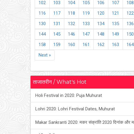
102
103
104
105
106
107
108
116
117
118
119
120
121
122
130
131
132
133
134
135
136
144
145
146
147
148
149
150
158
159
160
161
162
163
164
Next »
ताजातरीन / What's Hot
Holi Festival in 2020: Puja Muhurat
Lohri 2020: Lohri Festival Dates, Muhurat
Makar Sankranti 2020: मकर संक्रांति 2020 दिनांक और म